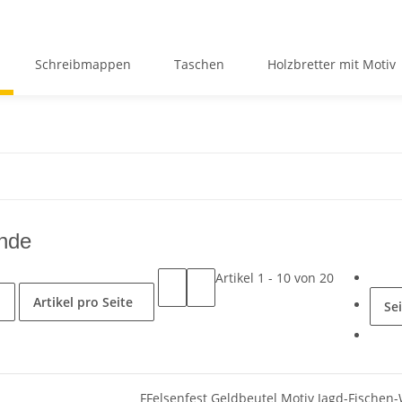
Schreibmappen
Taschen
Holzbretter mit Motiv
nde
Artikel 1 - 10 von 20
Artikel pro Seite
Se
FFelsenfest Geldbeutel Motiv Jagd-Fische