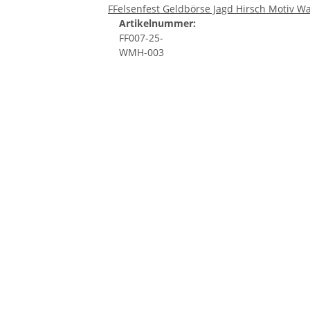
FFelsenfest Geldbörse Jagd Hirsch Motiv W
Artikelnummer:
FF007-25-
WMH-003