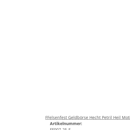
FFelsenfest Geldbörse Hecht Petril Heil Mot
Artikelnummer:
FF007-25-F-