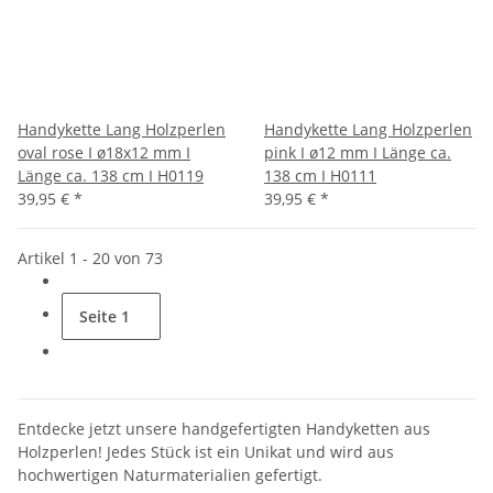
Handykette Lang Holzperlen
Handykette Lang Holzperlen
oval rose I ø18x12 mm I
pink I ø12 mm I Länge ca.
Länge ca. 138 cm I H0119
138 cm I H0111
39,95 €
*
39,95 €
*
Artikel 1 - 20 von 73
Seite
1
Entdecke jetzt unsere handgefertigten Handyketten aus
Holzperlen! Jedes Stück ist ein Unikat und wird aus
hochwertigen Naturmaterialien gefertigt.