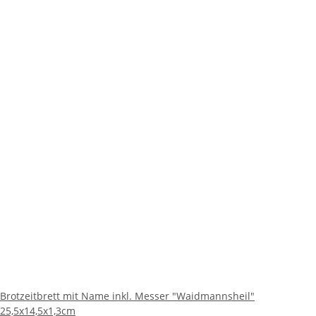
Brotzeitbrett mit Name inkl. Messer "Waidmannsheil"
25,5x14,5x1,3cm