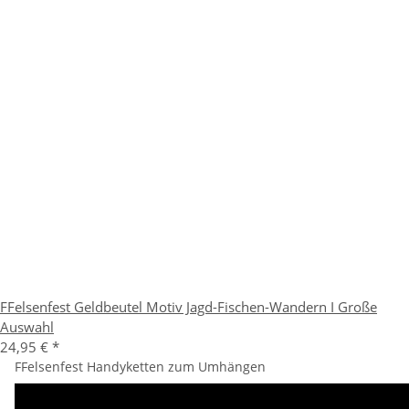
FFelsenfest Geldbeutel Motiv Jagd-Fischen-Wandern I Große
Auswahl
24,95 €
*
FFelsenfest Handyketten zum Umhängen